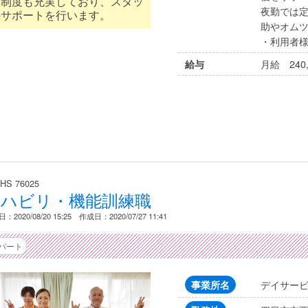
修制度も充実しており、スタッ
夜勤では
のサポートを行います。
助やオム
・利用者様
月給 240,
給与
HS 76025
リハビリ・機能訓練職
：2020/08/20 15:25 作成日：2020/07/27 11:41
パート
デイサー
事業所名