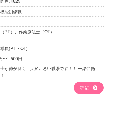
阿倉川825
・機能訓練職
（PT）、作業療法士（OT）
員(PT・OT)
円〜1,500円
士が仲が良く、大変明るい職場です！！ 一緒に働
う！
詳細