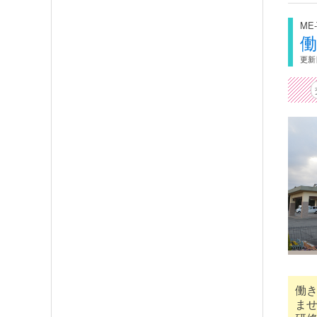
ME-
更新日
働
ま