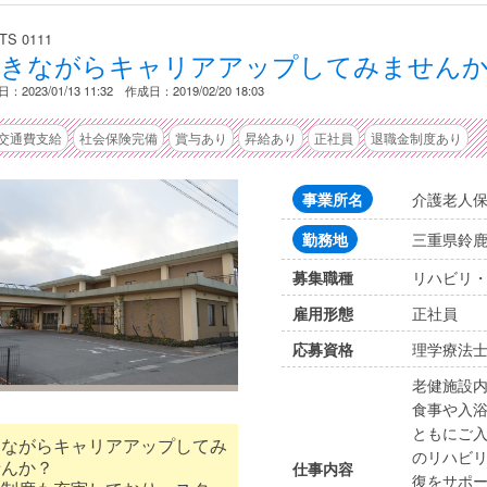
TS 0111
働きながらキャリアアップしてみません
：2023/01/13 11:32 作成日：2019/02/20 18:03
交通費支給
社会保険完備
賞与あり
昇給あり
正社員
退職金制度あり
介護老人
事業所名
三重県鈴鹿
勤務地
リハビリ
募集職種
正社員
雇用形態
理学療法士
応募資格
老健施設
食事や入
ともにご
きながらキャリアアップしてみ
のリハビ
せんか？
仕事内容
復をサポ