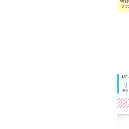
研
フ
ME-
更新日