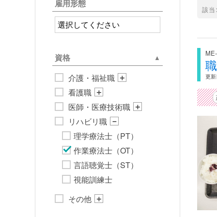
看護職
雇用形態
該当
医師・医療技術職
その他
ME-
資格
介護・福祉職
更新日
看護職
医師・医療技術職
リハビリ職
理学療法士（PT）
作業療法士（OT）
言語聴覚士（ST）
視能訓練士
その他