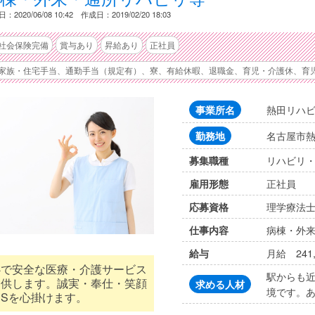
：2020/06/08 10:42 作成日：2019/02/20 18:03
社会保険完備
賞与あり
昇給あり
正社員
家族・住宅手当、通勤手当（規定有）、寮、有給休暇、退職金、育児・介護休、育
熱田リハ
事業所名
名古屋市熱
勤務地
リハビリ
募集職種
正社員
雇用形態
理学療法士
応募資格
病棟・外
仕事内容
月給 241
給与
心で安全な医療・介護サービス
駅からも
提供します。誠実・奉仕・笑顔
求める人材
境です。
Sを心掛けます。