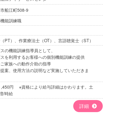
市船江町508-9
・機能訓練職
（PT）、作業療法士（OT）、言語聴覚士（ST）
ビスの機能訓練指導員として、
ビスを利用するお客様への個別機能訓練の提供
やご家族への動作介助の指導
の提案、使用方法の説明など実施していただきま
円～1,450円 ※資格により給与詳細はかわります。土
増/時給
詳細