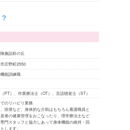
か？
保険施設鈴の丘
市庄野町2550
・機能訓練職
（PT）、作業療法士（OT）、言語聴覚士（ST）
内でのリハビリ業務
浴、排泄など、身体的な介助はもちろん看護職員と
入居者の健康管理をおこなったり、理学療法士など
リ専門スタッフと協力しあって身体機能の維持・回
ートします。