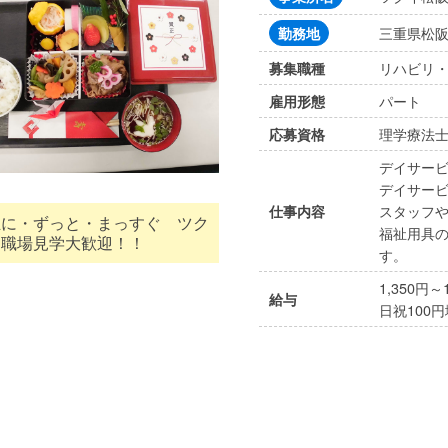
三重県松阪
勤務地
リハビリ
募集職種
パート
雇用形態
理学療法士
応募資格
デイサー
デイサー
スタッフ
仕事内容
祉に・ずっと・まっすぐ ツク
福祉用具
 職場見学大歓迎！！
す。
1,350
給与
日祝100円