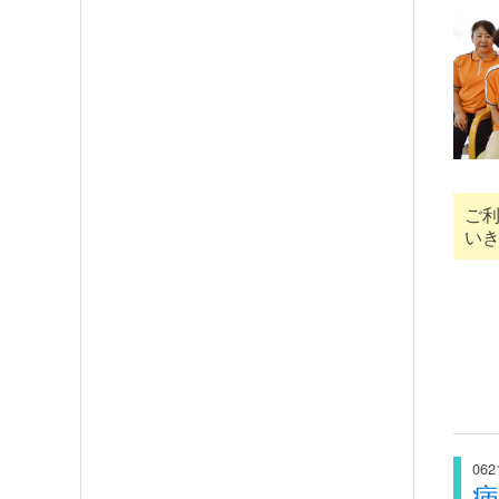
ご
い
062