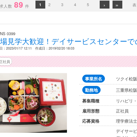
89
›
»
2
3
4
5
1
表示
求人数
件
NS 0399
職場見学大歓迎！デイサービスセンターで
：2023/01/17 12:11 作成日：2019/02/20 18:03
正社員
ツクイ松
事業所名
三重県松阪
勤務地
リハビリ
募集職種
正社員
雇用形態
理学療法士
応募資格
デイサー