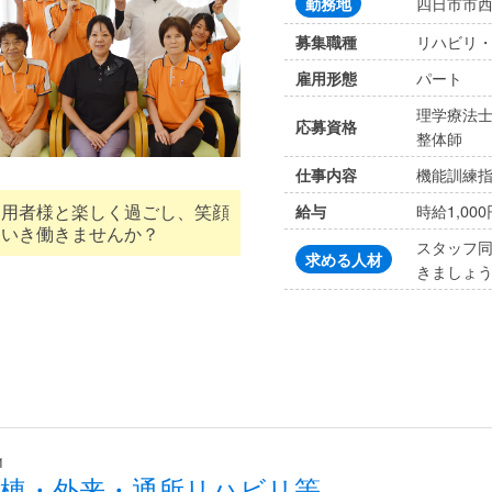
四日市市西
勤務地
リハビリ
募集職種
パート
雇用形態
理学療法士
応募資格
整体師
機能訓練指導
仕事内容
利用者様と楽しく過ごし、笑顔
時給1,000
給与
きいき働きませんか？
スタッフ同
求める人材
きましょ
1
病棟・外来・通所リハビリ等