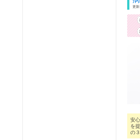
更新日
安
を
の３