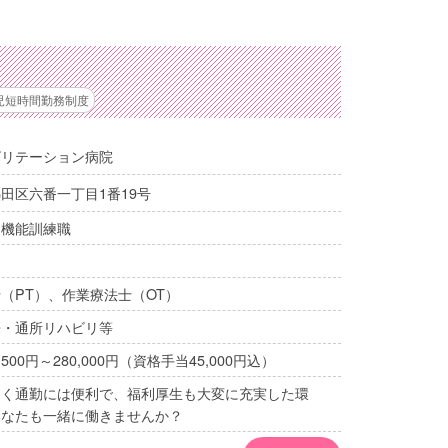
児短時間勤務制度
ビリテーション病院
田区六番一丁目1番19号
・機能訓練職
（PT）、作業療法士（OT）
来・通所リハビリ等
,500円～280,000円（資格手当45,000円込）
近く通勤には便利で、福利厚生も大変に充実した環
あなたも一緒に働きませんか？