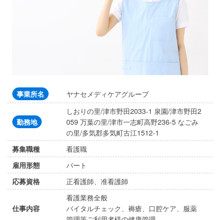
ヤナセメディケアグループ
事業所名
しおりの里/津市野田2033-1 泉園/津市野田2
059 万葉の里/津市一志町高野236-5 なごみ
勤務地
の里/多気郡多気町古江1512-1
看護職
募集職種
パート
雇用形態
正看護師、准看護師
応募資格
看護業務全般
バイタルチェック、褥瘡、口腔ケア、服薬
仕事内容
管理等ご利用者様の健康管理。