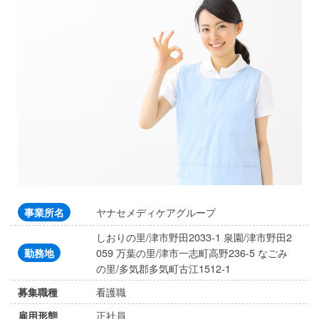
ヤナセメディケアグループ
事業所名
しおりの里/津市野田2033-1 泉園/津市野田2
059 万葉の里/津市一志町高野236-5 なごみ
勤務地
の里/多気郡多気町古江1512-1
看護職
募集職種
正社員
雇用形態