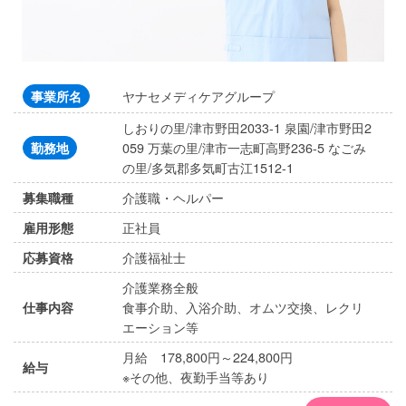
ヤナセメディケアグループ
事業所名
しおりの里/津市野田2033-1 泉園/津市野田2
059 万葉の里/津市一志町高野236-5 なごみ
勤務地
の里/多気郡多気町古江1512-1
介護職・ヘルパー
募集職種
正社員
雇用形態
介護福祉士
応募資格
介護業務全般
食事介助、入浴介助、オムツ交換、レクリ
仕事内容
エーション等
月給 178,800円～224,800円
給与
※その他、夜勤手当等あり