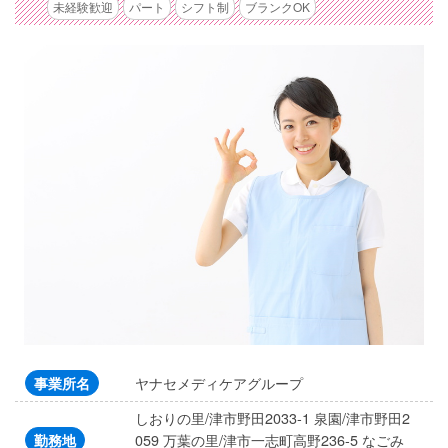
未経験歓迎
パート
シフト制
ブランクOK
ヤナセメディケアグループ
事業所名
しおりの里/津市野田2033-1 泉園/津市野田2
059 万葉の里/津市一志町高野236-5 なごみ
勤務地