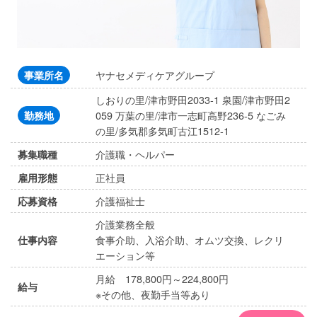
ヤナセメディケアグループ
事業所名
しおりの里/津市野田2033-1 泉園/津市野田2
059 万葉の里/津市一志町高野236-5 なごみ
勤務地
の里/多気郡多気町古江1512-1
介護職・ヘルパー
募集職種
正社員
雇用形態
介護福祉士
応募資格
介護業務全般
食事介助、入浴介助、オムツ交換、レクリ
仕事内容
エーション等
月給 178,800円～224,800円
給与
※その他、夜勤手当等あり