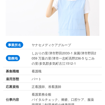
ヤナセメディケアグループ
事業所名
しおりの里/津市野田2033-1 泉園/津市野田2
059 万葉の里/津市一志町高野236-5 なごみ
勤務地
の里/多気郡多気町古江1512-1
看護職
募集職種
パート
雇用形態
正看護師、准看護師
応募資格
看護業務全般
バイタルチェック、褥瘡、口腔ケア、服薬
仕事内容
管理等ご利用者様の健康管理。