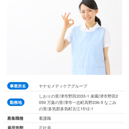
ヤナセメディケアグループ
事業所名
しおりの里/津市野田2033-1 泉園/津市野田2
059 万葉の里/津市一志町高野236-5 なごみ
勤務地
の里/多気郡多気町古江1512-1
看護職
募集職種
正社員
雇用形態