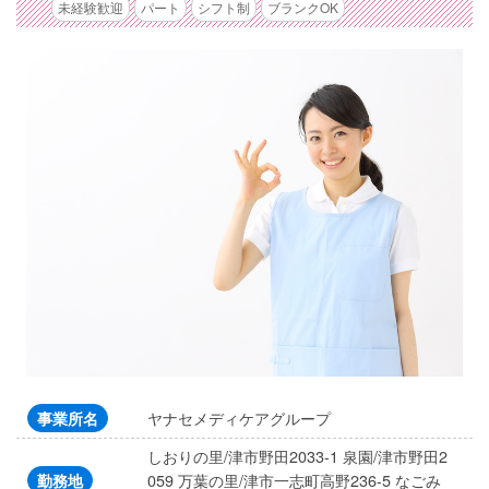
未経験歓迎
パート
シフト制
ブランクOK
ヤナセメディケアグループ
事業所名
しおりの里/津市野田2033-1 泉園/津市野田2
059 万葉の里/津市一志町高野236-5 なごみ
勤務地