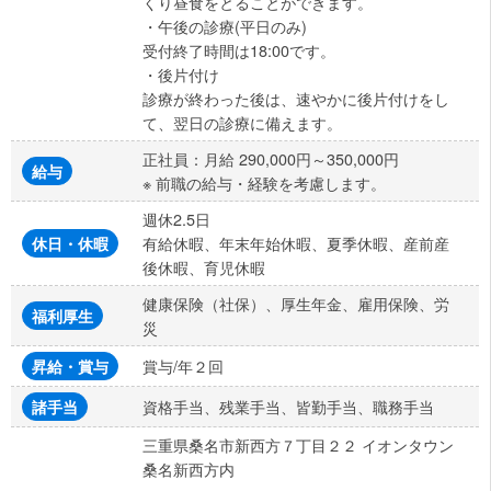
くり昼食をとることができます。
・午後の診療(平日のみ)
受付終了時間は18:00です。
・後片付け
診療が終わった後は、速やかに後片付けをし
て、翌日の診療に備えます。
正社員：月給 290,000円～350,000円
給与
※ 前職の給与・経験を考慮します。
週休2.5日
有給休暇、年末年始休暇、夏季休暇、産前産
休日・休暇
後休暇、育児休暇
健康保険（社保）、厚生年金、雇用保険、労
福利厚生
災
賞与/年２回
昇給・賞与
資格手当、残業手当、皆勤手当、職務手当
諸手当
三重県桑名市新西方７丁目２２ イオンタウン
桑名新西方内