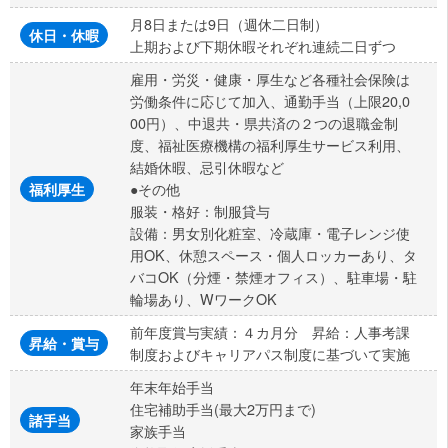
月8日または9日（週休二日制）
休日・休暇
上期および下期休暇それぞれ連続二日ずつ
雇用・労災・健康・厚生など各種社会保険は
労働条件に応じて加入、通勤手当（上限20,0
00円）、中退共・県共済の２つの退職金制
度、福祉医療機構の福利厚生サービス利用、
結婚休暇、忌引休暇など
●その他
福利厚生
服装・格好：制服貸与
設備：男女別化粧室、冷蔵庫・電子レンジ使
用OK、休憩スペース・個人ロッカーあり、タ
バコOK（分煙・禁煙オフィス）、駐車場・駐
輪場あり、WワークOK
前年度賞与実績：４カ月分 昇給：人事考課
昇給・賞与
制度およびキャリアパス制度に基づいて実施
年末年始手当
住宅補助手当(最大2万円まで)
諸手当
家族手当