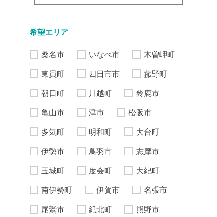
希望エリア
桑名市
いなべ市
木曽岬町
東員町
四日市市
菰野町
朝日町
川越町
鈴鹿市
亀山市
津市
松阪市
多気町
明和町
大台町
伊勢市
鳥羽市
志摩市
玉城町
度会町
大紀町
南伊勢町
伊賀市
名張市
尾鷲市
紀北町
熊野市