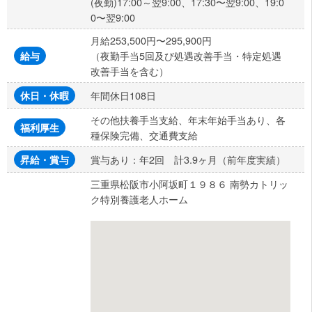
(夜勤)17:00～翌9:00、17:30〜翌9:00、19:0
0〜翌9:00
月給253,500円〜295,900円
（夜勤手当5回及び処遇改善手当・特定処遇
給与
改善手当を含む）
年間休日108日
休日・休暇
その他扶養手当支給、年末年始手当あり、各
福利厚生
種保険完備、交通費支給
賞与あり：年2回 計3.9ヶ月（前年度実績）
昇給・賞与
三重県松阪市小阿坂町１９８６ 南勢カトリッ
ク特別養護老人ホーム